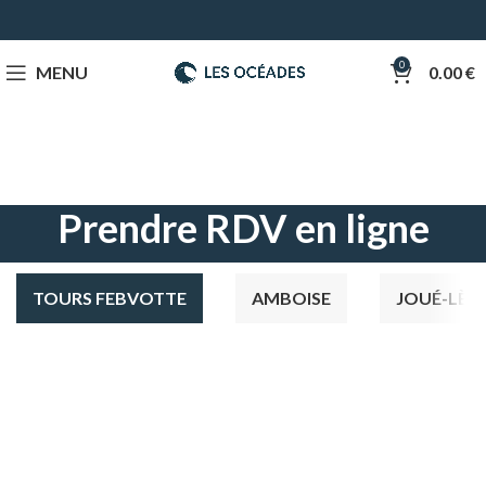
0
MENU
0.00
€
Prendre RDV en ligne
TOURS FEBVOTTE
AMBOISE
JOUÉ-LÈS