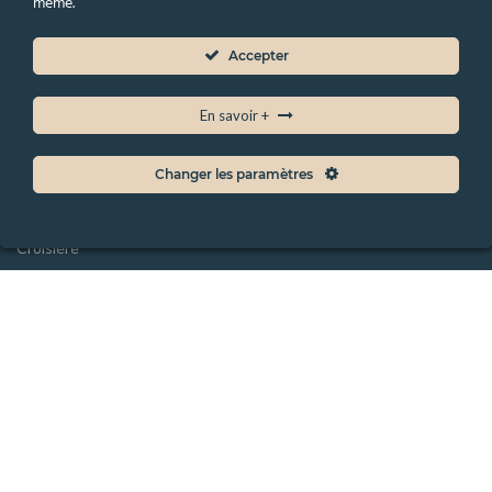
même.
Accepter
Soin
Visage
En savoir +
Corps
Massage
Changer les paramètres
Minceur
Croisière
Sport
Aquatique
Accès club
Tout voir