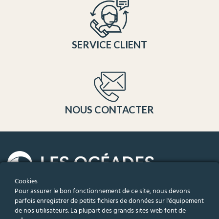
SERVICE CLIENT
NOUS CONTACTER
Cookies
Pour assurer le bon fonctionnement de ce site, nous devons
Un concept unique avec trois types de centres pour une remise en
parfois enregistrer de petits fichiers de données sur l'équipement
forme globale : wellness, aqua gym, et fitness.
de nos utilisateurs. La plupart des grands sites web font de